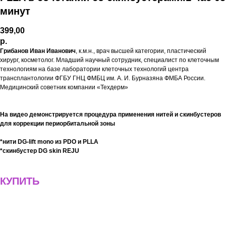
минут
399,00
р.
Грибанов Иван Иванович
, к.м.н., врач высшей категории, пластический
хирург, косметолог. Младший научный сотрудник, специалист по клеточным
технологиям на базе лаборатории клеточных технологий центра
трансплантологии ФГБУ ГНЦ ФМБЦ им. А. И. Бурназяна ФМБА России.
Медицинский советник компании «Техдерм»
На видео демонстрируется процедура применения нитей и скинбустеров
для коррекции периорбитальной зоны
*нити DG-lift mono из PDO и PLLA
*скинбустер DG skin REJU
КУПИТЬ