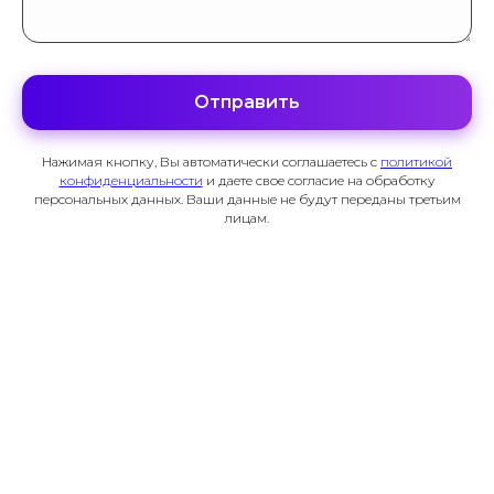
ФИЛЛЕРЫ SOFIDERM
Отправить
Коллекция бифазных филлеров для лица и тела
Нажимая кнопку, Вы автоматически соглашаетесь с
политикой
конфиденциальности
и даете свое согласие на обработку
персональных данных. Ваши данные не будут переданы третьим
лицам.
СКИНБУСТЕРЫ SOFIDERM
увлажнение | омоложение | лифтинг