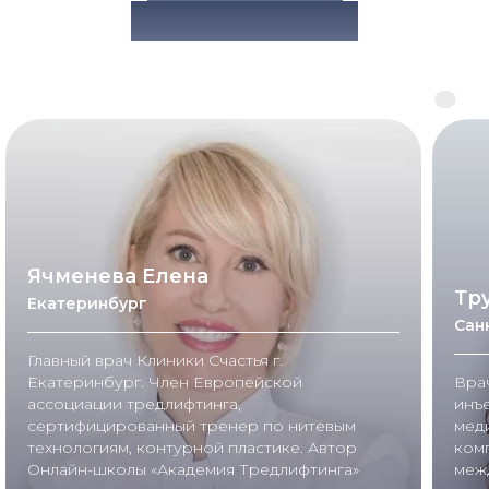
В РЕГИОНАХ
Ячменева Елена
Тр
Екатеринбург
Сан
Главный врач Клиники Счастья г.
Екатеринбург. Член Европейской
Вра
ассоциации тредлифтинга,
инъ
сертифицированный тренер по нитевым
мед
технологиям, контурной пластике. Автор
комп
Онлайн-школы «Академия Тредлифтинга»
меж