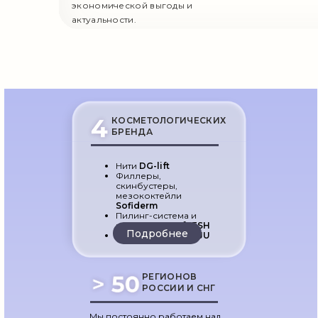
экономической выгоды и
актуальности.
КОСМЕТОЛОГИЧЕСКИХ
БРЕНДА
Нити
DG-lift
Филлеры,
скинбустеры,
мезококтейли
Sofiderm
Пилинг-система и
космецевтика
fRESH
Подробнее
Биорепаранты
REJU
РЕГИОНОВ
РОССИИ И СНГ
Мы постоянно работаем над