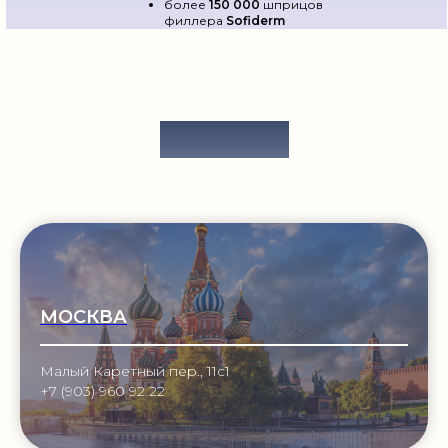
более
150 000
шприцов
филлера
Sofiderm
ОФИСЫ
МОСКВА
Малый Каретный пер., 11с1
+7 (903) 960 92 22