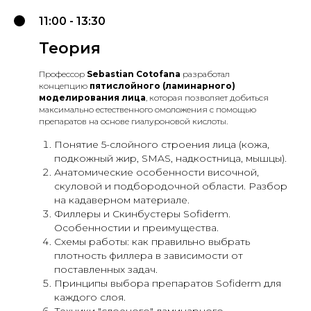
11:00 - 13:30
Теория
Профессор
Sebastian Cotofana
разработал
концепцию
пятислойного (ламинарного)
моделирования лица
, которая позволяет добиться
максимально естественного омоложения с помощью
препаратов на основе гиалуроновой кислоты.
Понятие 5-слойного строения лица (кожа,
подкожный жир, SMAS, надкостница, мышцы).
Анатомические особенности височной,
скуловой и подбородочной области. Разбор
на кадаверном материале.
Филлеры и Скинбустеры Sofiderm.
Особенностии и преимущества.
Схемы работы: как правильно выбрать
плотность филлера в зависимости от
поставленных задач.
Принципы выбора препаратов Sofiderm для
каждого слоя.
Техники "слоеного" ламинарного