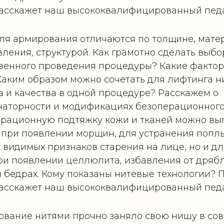
асскажет наш высококвалифицированный педа
ля армирования отличаются по толщине, мате
вления, структурой. Как грамотно сделать выбо
венного проведения процедуры? Какие факто
Каким образом можно сочетать для лифтинга н
а и качества в одной процедуре? Расскажем о
наторности и модификациях безоперационног
рационную подтяжку кожи и тканей можно вы
 при появлении морщин, для устранения попл
 видимых признаков старения на лице, но и д
ри появлении целлюлита, избавления от дряб
и бедрах. Кому показаны нитевые технологии? 
асскажет наш высококвалифицированный педа
вание нитями прочно заняло свою нишу в со