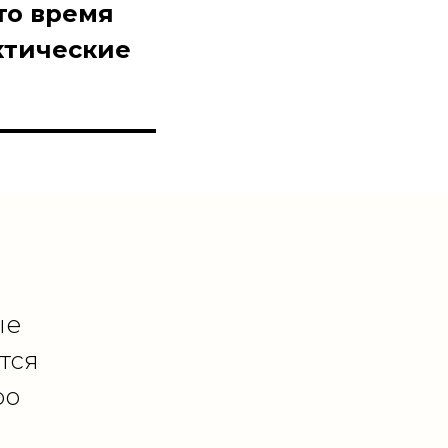
то время
актические
ые
тся
ро