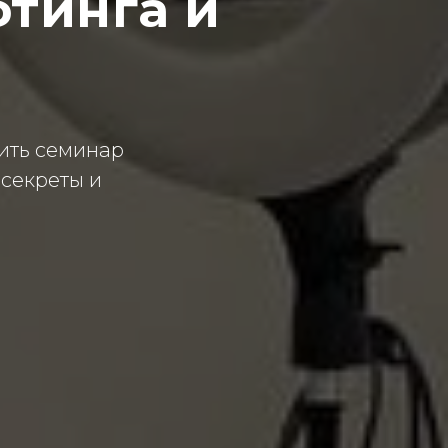
тинга и
ить семинар
 секреты и