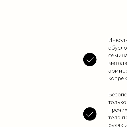
Инволю
обусло
семина
метода
армиро
коррек
Безопе
только
прочих
тела п
руках 