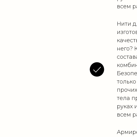
всем р
Нити д
изгото
качест
него? 
состав
комби
Безопе
только
прочих
тела п
руках 
всем р
Армиро