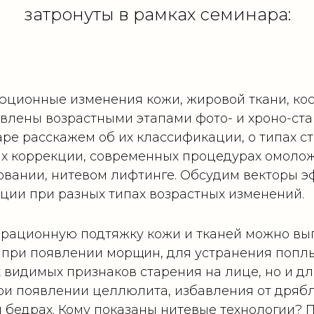
затронуты в рамках семинара:
ционные изменения кожи, жировой ткани, кос
влены возрастными этапами фото- и хроно-ста
ре расскажем об их классификации, о типах с
х коррекции, современных процедурах омолож
вании, нитевом лифтинге. Обсудим векторы 
ции при разных типах возрастных изменений.
рационную подтяжку кожи и тканей можно вы
 при появлении морщин, для устранения попл
 видимых признаков старения на лице, но и д
ри появлении целлюлита, избавления от дряб
и бедрах. Кому показаны нитевые технологии? 