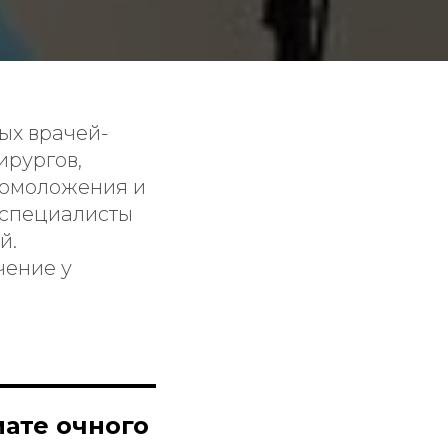
ых врачей-
ирургов,
 омоложения и
специалисты
й.
чение у
ате очного