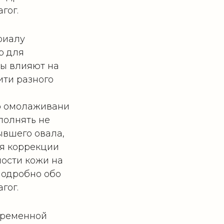
гог.
риалу
р для
ры влияют на
ити разного
о омолаживани
полнять не
ывшего овала,
ля коррекции
лости кожи на
Подробно обо
гог.
временной