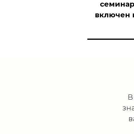
семинар
включен и
В
зн
в