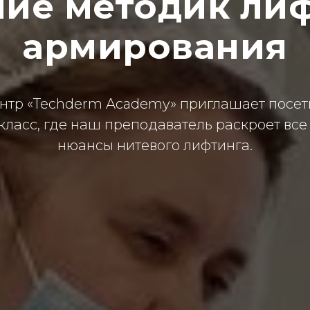
ние методик лиф
армирования
нтр «Techderm Academy» приглашает посет
класс, где наш преподаватель раскроет все
нюансы нитевого лифтинга.