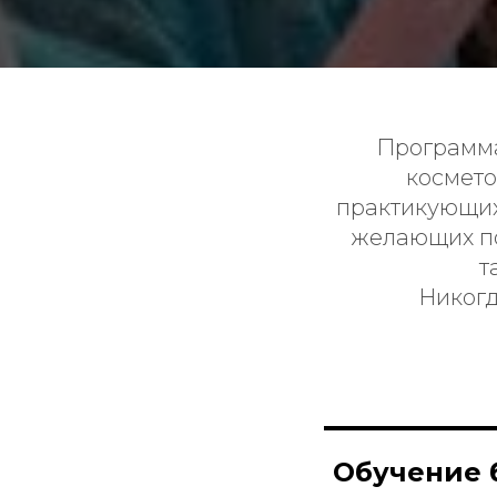
Программа
космето
практикующих
желающих п
т
Никогд
Обучение 