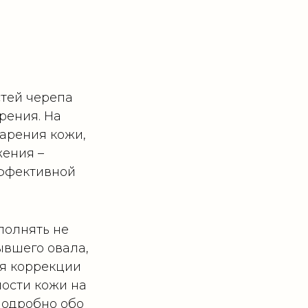
тей черепа
рения. На
тарения кожи,
ения –
эффективной
полнять не
ывшего овала,
ля коррекции
лости кожи на
Подробно обо