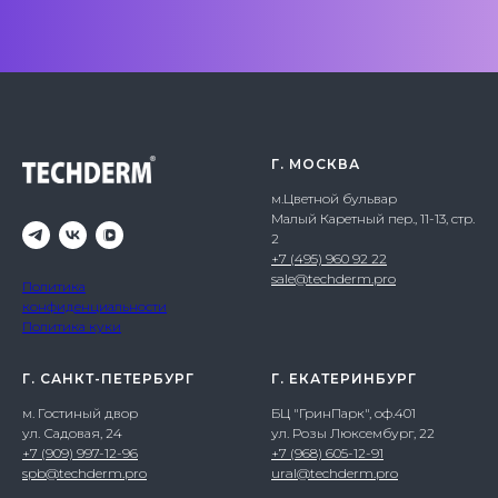
Г. МОСКВА
м.Цветной бульвар
Малый Каретный пер., 11-13, стр.
2
+7 (495) 960 92 22
sale@techderm.pro
Политика
конфиденциальности
Политика куки
Г. САНКТ-ПЕТЕРБУРГ
Г. ЕКАТЕРИНБУРГ
м. Гостиный двор
БЦ "ГринПарк", оф.401
ул. Садовая, 24
ул. Розы Люксембург, 22
+7 (909) 997-12-96
+7 (968) 605-12-91
spb@techderm.pro
ural@techderm.pro